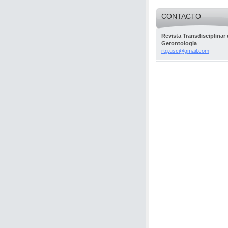
CONTACTO
Revista Transdisciplinar
Gerontologia
rtg.usc@
gmail.co
m